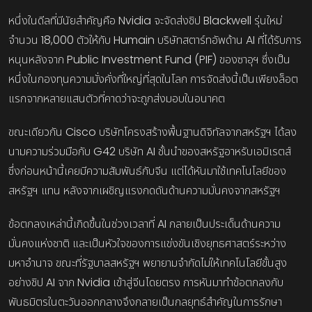
หนึ่งในดีลที่มีนัยสำคัญคือ Nvidia จะจัดส่งชิป Blackwell รุ่นใหม่
จำนวน 18,000 ตัวให้กับ Humain บริษัทสตาร์ทอัพด้าน AI ที่ได้รับการ
หนุนหลังจาก Public Investment Fund (PIF) ของซาอุฯ ซึ่งเป็น
หนึ่งในกองทุนความมั่งคั่งที่ใหญ่ที่สุดในโลก การจัดส่งนี้เป็นเพียงล็อต
แรกจากหลายแสนตัวที่คาดว่าจะถูกส่งมอบในอนาคต
ขณะเดียวกัน Cisco บริษัทโครงสร้างพื้นฐานดิจิทัลจากสหรัฐฯ ได้ลง
นามความร่วมมือกับ G42 บริษัท AI ชั้นนำของสหรัฐอาหรับเอมิเรตส์
ซึ่งก่อนหน้านี้เคยมีความสัมพันธ์กับจีน แต่ได้หันมาใช้เทคโนโลยีของ
สหรัฐฯ แทน หลังจากเผชิญแรงกดดันด้านความมั่นคงจากสหรัฐฯ
ข้อตกลงเหล่านี้เกิดขึ้นในช่วงเวลาที่ AI กลายเป็นประเด็นด้านความ
มั่นคงแห่งชาติ และเป็นหัวใจของการแข่งขันเชิงยุทธศาสตร์ระหว่าง
มหาอำนาจ ขณะที่รัฐบาลสหรัฐฯ พยายามจำกัดไม่ให้เทคโนโลยีขั้นสูง
อย่างชิป AI จาก Nvidia เข้าสู่จีนโดยตรง การหันมาทำข้อตกลงกับ
พันธมิตรในตะวันออกกลางจึงกลายเป็นกลยุทธ์สำคัญในการรักษา