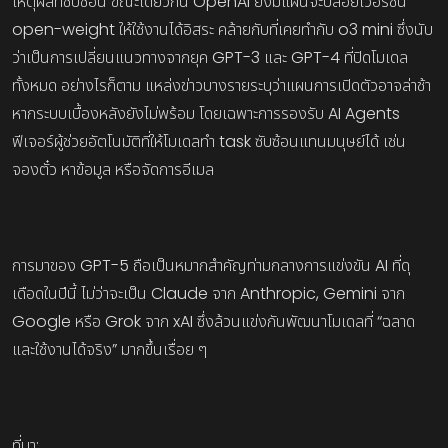
เหตุผลที่ซับซ้อน ขณะเดียวกัน OpenAI ยังมีแผนจะปล่อยเวอร์ชัน
open-weight ให้ใช้งานได้อิสระ คล้ายกับที่เคยทำกับ o3 mini ซึ่งนับ
ว่าเป็นการเปลี่ยนแนวทางจากยุค GPT-3 และ GPT-4 ที่ปิดโมเดล
ทั้งหมด อย่างไรก็ตาม แหล่งข่าวบางรายระบุว่าแผนการเปิดตัวอาจล่าช้า
หากระบบเบื้องหลังยังไม่พร้อม โดยเฉพาะการรองรับ AI Agents
ฟีเจอร์ผู้ช่วยอัตโนมัติที่ให้โมเดลทำ task ซับซ้อนแทนมนุษย์ได้ เช่น
จองตั๋ว หาข้อมูล หรือจัดการอีเมล
การมาของ GPT-5 ถือเป็นหมากสำคัญท่ามกลางการแข่งขัน AI ที่ดุ
เดือดในปีนี้ ไม่ว่าจะเป็น Claude จาก Anthropic, Gemini จาก
Google หรือ Grok จาก xAI ซึ่งล้วนแข่งกันพัฒนาโมเดลที่ “ฉลาด
และใช้งานได้จริง” มากขึ้นเรื่อย ๆ
ที่มา: