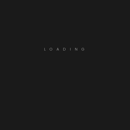
L
O
A
D
I
N
G
YouTube Veo 3 อาจเทรนด้วยคลิปที่ครีเอเตอร์ไม่ได้ให้การ
ยินยอมแต่แรก
20 JUN. 2025
BOSSUP